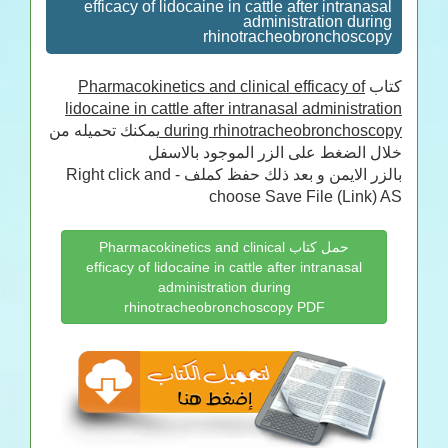
efficacy of lidocaine in cattle after intranasal
administration during
rhinotracheobronchoscopy
Pharmacokinetics and clinical efficacy of
كتاب
lidocaine in cattle after intranasal administration
يمكنك تحميله من
during rhinotracheobronchoscopy
خلال الضغط على الزر الموجود بالاسفل
بالزر الايمن و بعد ذلك حفظ كملف - Right click and
choose Save File (Link) AS
حمل كتاب Pharmacokinetics and clinical
efficacy of lidocaine in cattle after intranasal
administration during
rhinotracheobronchoscopy PDF