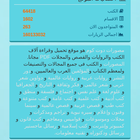
الكتب
64418
الاقسام
1602
المتواجدون الان
263
اجمالي الزيارات
160133032
مصورات دوت كوم
هو موقع تحميل وقراءة آلاف
الكتب والروايات والقصص والمجلات
PDF
مجانا.
المصورات
و الكتب فى جميع المجالات والتصنيفات
ولمعظم الكتاب و
المؤلفين
العرب والعالميين. و
دور
النشر
و
روايات عربية
و
روايات عالمية
و
دواوين شعر
عربى
و
شعر عالمى
و
فكر وثقافة
و
التاريخ
و
الجغرافيا
و
علوم لغة
و
علم نفس
و
اجتماع
و
فلسفة
و
منطق
و
كتب أدبية
و
كتب علمية
و
كتب عامة
و
كتب متنوعة
و
كتب طب
و
قصص عربية
و
قصص عالمية
و
سينما
وفنون وإعلام
و
سيره نبوية
و
تراجم ومذكرات
و
مجلات وموسوعات
و
قواميس ومعاجم
و
كتب قانون
و
كمبيوتر وإنترنت
و
كتب إسلامية
و
رسائل ماجستير
ورسائل ودكتوراه
و
تقنيه معلومات.