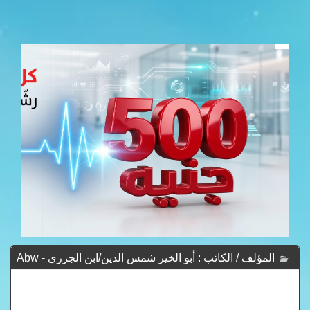
المؤلف / الكاتب : أبو الخير شمس الدين/ابن الجزري - Abw
Al-Khyr Shms Ad-Dyn/abn Al-Jzry