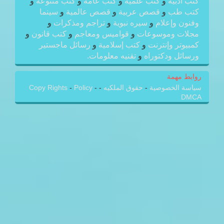
كتب أدبية
و
كتب علمية
و
كتب عامة
و
كتب متنوعة
و
كتب طب
و
قصص عربية
و
قصص عالمية
و
سينما
وفنون وإعلام
و
سيره نبوية
و
تراجم ومذكرات
و
مجلات وموسوعات
و
قواميس ومعاجم
و
كتب قانون
و
كمبيوتر وإنترنت
و
كتب إسلامية
و
رسائل ماجستير
ورسائل ودكتوراه
و
تقنيه معلومات.
روابط مهمة
سياسة الخصوصية
-
حقوق الملكيه
-
-
Policy
-
Copy Rights
DMCA