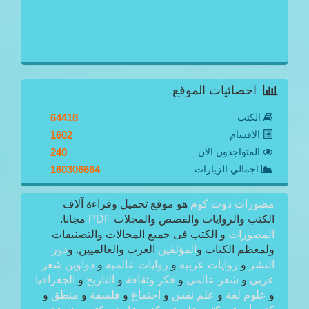
احصائيات الموقع
الكتب
64418
الاقسام
1602
المتواجدون الان
240
اجمالي الزيارات
160306664
مصورات دوت كوم
هو موقع تحميل وقراءة آلاف
الكتب والروايات والقصص والمجلات
PDF
مجانا.
المصورات
و الكتب فى جميع المجالات والتصنيفات
ولمعظم الكتاب و
المؤلفين
العرب والعالميين. و
دور
النشر
و
روايات عربية
و
روايات عالمية
و
دواوين شعر
عربى
و
شعر عالمى
و
فكر وثقافة
و
التاريخ
و
الجغرافيا
و
علوم لغة
و
علم نفس
و
اجتماع
و
فلسفة
و
منطق
و