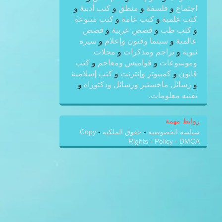
اجتماع
و
فلسفة
و
منطق
و
كتب أدبية
و
كتب علمية
و
كتب عامة
و
كتب متنوعة
و
كتب طب
و
قصص عربية
و
قصص
عالمية
و
سينما وفنون وإعلام
و
سيره
نبوية
و
تراجم ومذكرات
و
مجلات
وموسوعات
و
قواميس ومعاجم
و
كتب
قانون
و
كمبيوتر وإنترنت
و
كتب إسلامية
و
رسائل ماجستير ورسائل ودكتوراه
و
تقنيه معلومات.
روابط مهمة
سياسة الخصوصية
-
حقوق الملكيه
-
Copy
Rights
-
Policy
-
DMCA