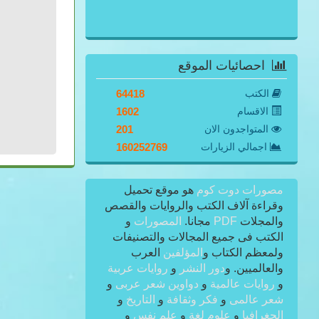
احصائيات الموقع
الكتب
64418
الاقسام
1602
المتواجدون الان
201
اجمالي الزيارات
160252769
مصورات دوت كوم
هو موقع تحميل
وقراءة آلاف الكتب والروايات والقصص
والمجلات
PDF
مجانا.
المصورات
و
الكتب فى جميع المجالات والتصنيفات
ولمعظم الكتاب و
المؤلفين
العرب
والعالميين. و
دور النشر
و
روايات عربية
و
روايات عالمية
و
دواوين شعر عربى
و
شعر عالمى
و
فكر وثقافة
و
التاريخ
و
الجغرافيا
و
علوم لغة
و
علم نفس
و