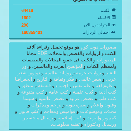
الكتب
64418
الاقسام
1602
المتواجدون الان
296
اجمالي الزيارات
160359401
مصورات دوت كوم
هو موقع تحميل وقراءة آلاف
الكتب والروايات والقصص والمجلات
PDF
مجانا.
المصورات
و الكتب فى جميع المجالات والتصنيفات
ولمعظم الكتاب و
المؤلفين
العرب والعالميين. و
دور
النشر
و
روايات عربية
و
روايات عالمية
و
دواوين شعر
عربى
و
شعر عالمى
و
فكر وثقافة
و
التاريخ
و
الجغرافيا
و
علوم لغة
و
علم نفس
و
اجتماع
و
فلسفة
و
منطق
و
كتب أدبية
و
كتب علمية
و
كتب عامة
و
كتب متنوعة
و
كتب طب
و
قصص عربية
و
قصص عالمية
و
سينما
وفنون وإعلام
و
سيره نبوية
و
تراجم ومذكرات
و
مجلات وموسوعات
و
قواميس ومعاجم
و
كتب قانون
و
كمبيوتر وإنترنت
و
كتب إسلامية
و
رسائل ماجستير
ورسائل ودكتوراه
و
تقنيه معلومات.