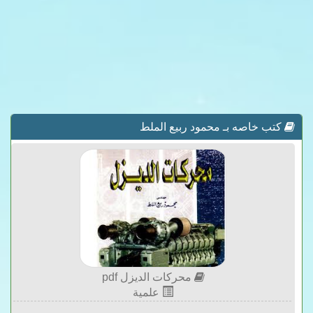
كتب خاصه بـ محمود ربيع الملط
محركات الديزل pdf
علمية