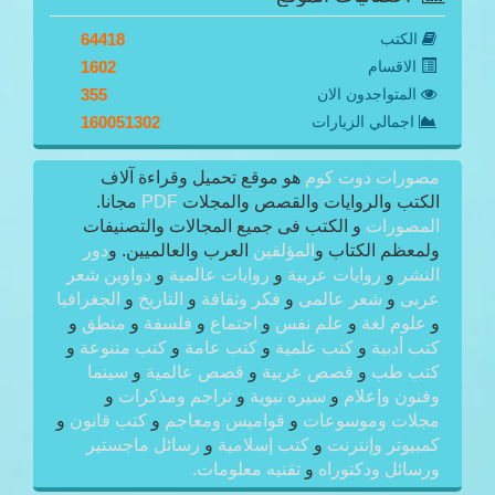
الكتب
64418
الاقسام
1602
المتواجدون الان
355
اجمالي الزيارات
160051302
مصورات دوت كوم
هو موقع تحميل وقراءة آلاف
الكتب والروايات والقصص والمجلات
PDF
مجانا.
المصورات
و الكتب فى جميع المجالات والتصنيفات
ولمعظم الكتاب و
المؤلفين
العرب والعالميين. و
دور
النشر
و
روايات عربية
و
روايات عالمية
و
دواوين شعر
عربى
و
شعر عالمى
و
فكر وثقافة
و
التاريخ
و
الجغرافيا
و
علوم لغة
و
علم نفس
و
اجتماع
و
فلسفة
و
منطق
و
كتب أدبية
و
كتب علمية
و
كتب عامة
و
كتب متنوعة
و
كتب طب
و
قصص عربية
و
قصص عالمية
و
سينما
وفنون وإعلام
و
سيره نبوية
و
تراجم ومذكرات
و
مجلات وموسوعات
و
قواميس ومعاجم
و
كتب قانون
و
كمبيوتر وإنترنت
و
كتب إسلامية
و
رسائل ماجستير
ورسائل ودكتوراه
و
تقنيه معلومات.