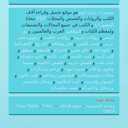
مصورات دوت كوم
هو موقع تحميل وقراءة آلاف
الكتب والروايات والقصص والمجلات
PDF
مجانا.
المصورات
و الكتب فى جميع المجالات والتصنيفات
ولمعظم الكتاب و
المؤلفين
العرب والعالميين. و
دور
النشر
و
روايات عربية
و
روايات عالمية
و
دواوين شعر
عربى
و
شعر عالمى
و
فكر وثقافة
و
التاريخ
و
الجغرافيا
و
علوم لغة
و
علم نفس
و
اجتماع
و
فلسفة
و
منطق
و
كتب أدبية
و
كتب علمية
و
كتب عامة
و
كتب متنوعة
و
كتب طب
و
قصص عربية
و
قصص عالمية
و
سينما
وفنون وإعلام
و
سيره نبوية
و
تراجم ومذكرات
و
مجلات وموسوعات
و
قواميس ومعاجم
و
كتب قانون
و
كمبيوتر وإنترنت
و
كتب إسلامية
و
رسائل ماجستير
ورسائل ودكتوراه
و
تقنيه معلومات.
روابط مهمة
سياسة الخصوصية
-
حقوق الملكيه
-
-
Policy
-
Copy Rights
DMCA