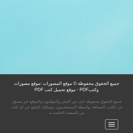
جميع الحقوق محفوظة © موقع المصورات :موقع مصورات
وكتبPDF - موقع تحميل كتب PDF
جميع الحقوق محفوظة لدى دور النشر والمؤلفون والموقع غير مسؤل
عن الكتب المضافة بواسطة المستخدمون. ويمكنك التبليغ عن اي كتاب
من الصفحه الخاصه به
القائمه
الرئيسية