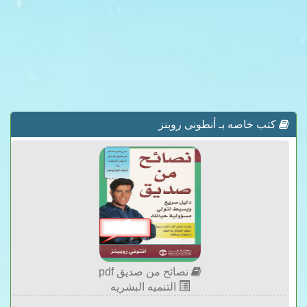
كتب خاصه بـ أنطونى روبنز
نصائح من صديق pdf
التنميه البشريه