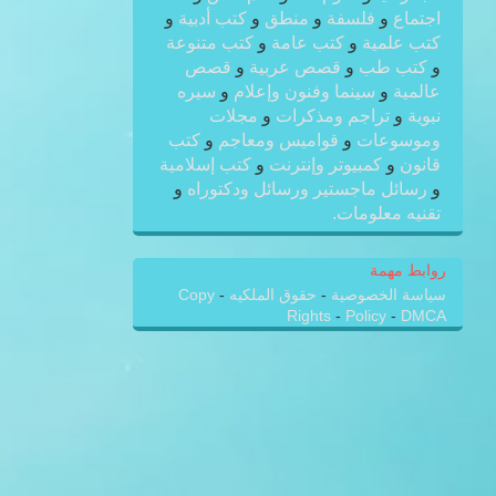
اجتماع
و
فلسفة
و
منطق
و
كتب أدبية
و
كتب علمية
و
كتب عامة
و
كتب متنوعة
و
كتب طب
و
قصص عربية
و
قصص
عالمية
و
سينما وفنون وإعلام
و
سيره
نبوية
و
تراجم ومذكرات
و
مجلات
وموسوعات
و
قواميس ومعاجم
و
كتب
قانون
و
كمبيوتر وإنترنت
و
كتب إسلامية
و
رسائل ماجستير ورسائل ودكتوراه
و
تقنيه معلومات.
روابط مهمة
سياسة الخصوصية
-
حقوق الملكيه
-
Copy
Rights
-
Policy
-
DMCA