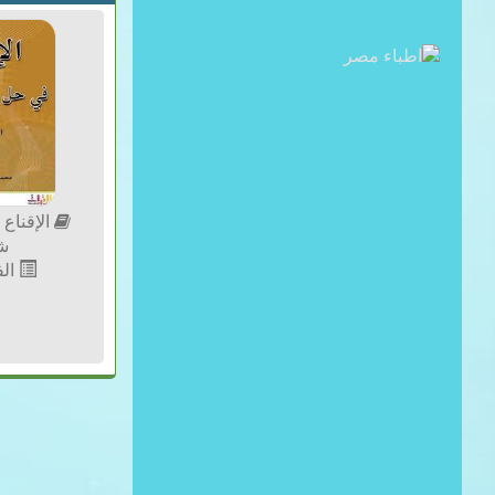
الإقناع
شج
الف