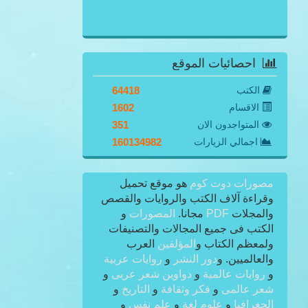
احصائيات الموقع
الكتب
64418
الاقسام
1602
المتواجدون الان
351
اجمالي الزيارات
160134982
مصورات دوت كوم
هو موقع تحميل
وقراءة آلاف الكتب والروايات والقصص
والمجلات
PDF
مجانا.
المصورات
و
الكتب فى جميع المجالات والتصنيفات
ولمعظم الكتاب و
المؤلفين
العرب
والعالميين. و
دور النشر
و
روايات عربية
و
روايات عالمية
و
دواوين شعر عربى
و
شعر عالمى
و
فكر وثقافة
و
التاريخ
و
الجغرافيا
و
علوم لغة
و
علم نفس
و