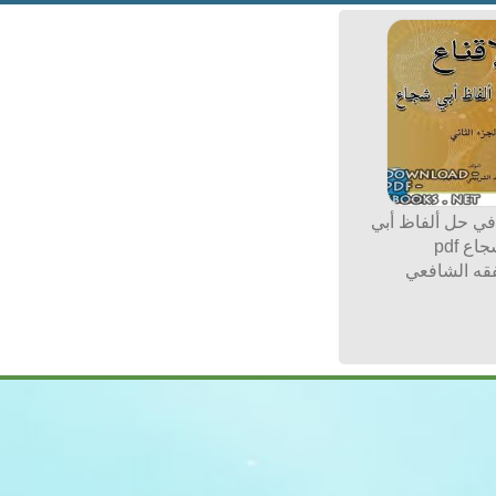
 في حل ألفاظ أبي
اع pdf
قه الشافعي