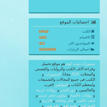
احصائيات الموقع
الكتب
64418
الاقسام
1602
المتواجدون الان
423
اجمالي الزيارات
160325845
مصورات دوت كوم
هو موقع تحميل
وقراءة آلاف الكتب والروايات والقصص
والمجلات
PDF
مجانا.
المصورات
و
الكتب فى جميع المجالات والتصنيفات
ولمعظم الكتاب و
المؤلفين
العرب
والعالميين. و
دور النشر
و
روايات عربية
و
روايات عالمية
و
دواوين شعر عربى
و
شعر عالمى
و
فكر وثقافة
و
التاريخ
و
الجغرافيا
و
علوم لغة
و
علم نفس
و