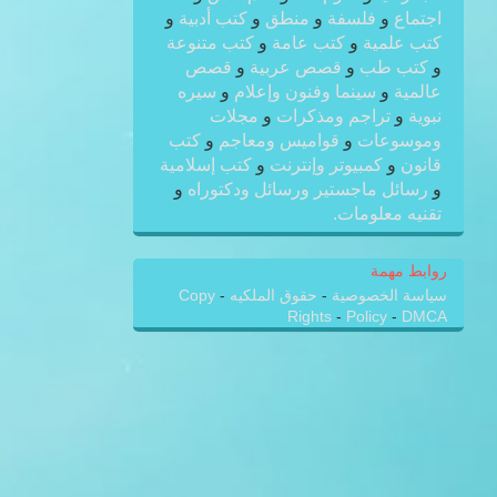
اجتماع
و
فلسفة
و
منطق
و
كتب أدبية
و
كتب علمية
و
كتب عامة
و
كتب متنوعة
و
كتب طب
و
قصص عربية
و
قصص
عالمية
و
سينما وفنون وإعلام
و
سيره
نبوية
و
تراجم ومذكرات
و
مجلات
وموسوعات
و
قواميس ومعاجم
و
كتب
قانون
و
كمبيوتر وإنترنت
و
كتب إسلامية
و
رسائل ماجستير ورسائل ودكتوراه
و
تقنيه معلومات.
روابط مهمة
سياسة الخصوصية
-
حقوق الملكيه
-
Copy
Rights
-
Policy
-
DMCA