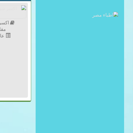
اكسر 
مقا
عال