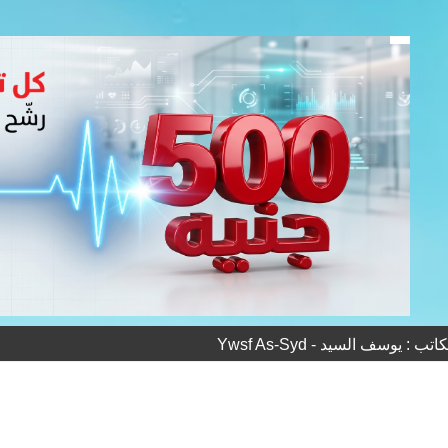
 : يوسف السيد - Ywsf As-Syd