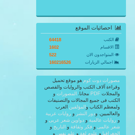
احصائيات الموقع
الكتب
64418
الاقسام
1602
المتواجدون الان
522
اجمالي الزيارات
160216526
مصورات دوت كوم
هو موقع تحميل
وقراءة آلاف الكتب والروايات والقصص
والمجلات
PDF
مجانا.
المصورات
و
الكتب فى جميع المجالات والتصنيفات
ولمعظم الكتاب و
المؤلفين
العرب
والعالميين. و
دور النشر
و
روايات عربية
و
روايات عالمية
و
دواوين شعر عربى
و
شعر عالمى
و
فكر وثقافة
و
التاريخ
و
الجغرافيا
و
علوم لغة
و
علم نفس
و