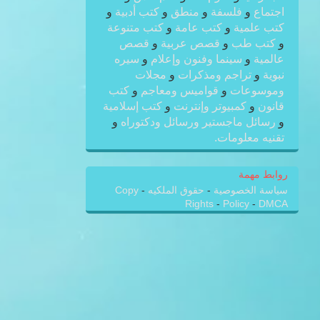
اجتماع
و
فلسفة
و
منطق
و
كتب أدبية
و
كتب علمية
و
كتب عامة
و
كتب متنوعة
و
كتب طب
و
قصص عربية
و
قصص
عالمية
و
سينما وفنون وإعلام
و
سيره
نبوية
و
تراجم ومذكرات
و
مجلات
وموسوعات
و
قواميس ومعاجم
و
كتب
قانون
و
كمبيوتر وإنترنت
و
كتب إسلامية
و
رسائل ماجستير ورسائل ودكتوراه
و
تقنيه معلومات.
روابط مهمة
سياسة الخصوصية
-
حقوق الملكيه
-
Copy
Rights
-
Policy
-
DMCA