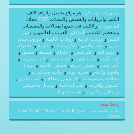
مصورات دوت كوم
هو موقع تحميل وقراءة آلاف
الكتب والروايات والقصص والمجلات
PDF
مجانا.
المصورات
و الكتب فى جميع المجالات والتصنيفات
ولمعظم الكتاب و
المؤلفين
العرب والعالميين. و
دور
النشر
و
روايات عربية
و
روايات عالمية
و
دواوين شعر
عربى
و
شعر عالمى
و
فكر وثقافة
و
التاريخ
و
الجغرافيا
و
علوم لغة
و
علم نفس
و
اجتماع
و
فلسفة
و
منطق
و
كتب أدبية
و
كتب علمية
و
كتب عامة
و
كتب متنوعة
و
كتب طب
و
قصص عربية
و
قصص عالمية
و
سينما
وفنون وإعلام
و
سيره نبوية
و
تراجم ومذكرات
و
مجلات وموسوعات
و
قواميس ومعاجم
و
كتب قانون
و
كمبيوتر وإنترنت
و
كتب إسلامية
و
رسائل ماجستير
ورسائل ودكتوراه
و
تقنيه معلومات.
روابط مهمة
سياسة الخصوصية
-
حقوق الملكيه
-
-
Policy
-
Copy Rights
DMCA