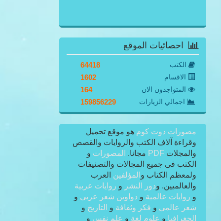
احصائيات الموقع
الكتب
64418
الاقسام
1602
المتواجدون الان
164
اجمالي الزيارات
159856229
مصورات دوت كوم
هو موقع تحميل
وقراءة آلاف الكتب والروايات والقصص
والمجلات
PDF
مجانا.
المصورات
و
الكتب فى جميع المجالات والتصنيفات
ولمعظم الكتاب و
المؤلفين
العرب
والعالميين. و
دور النشر
و
روايات عربية
و
روايات عالمية
و
دواوين شعر عربى
و
شعر عالمى
و
فكر وثقافة
و
التاريخ
و
الجغرافيا
و
علوم لغة
و
علم نفس
و