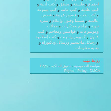
اجتماع
و
فلسفة
و
منطق
و
كتب أدبية
و
كتب علمية
و
كتب عامة
و
كتب متنوعة
و
كتب طب
و
قصص عربية
و
قصص
عالمية
و
سينما وفنون وإعلام
و
سيره
نبوية
و
تراجم ومذكرات
و
مجلات
وموسوعات
و
قواميس ومعاجم
و
كتب
قانون
و
كمبيوتر وإنترنت
و
كتب إسلامية
و
رسائل ماجستير ورسائل ودكتوراه
و
تقنيه معلومات.
روابط مهمة
سياسة الخصوصية
-
حقوق الملكيه
-
Copy
Rights
-
Policy
-
DMCA