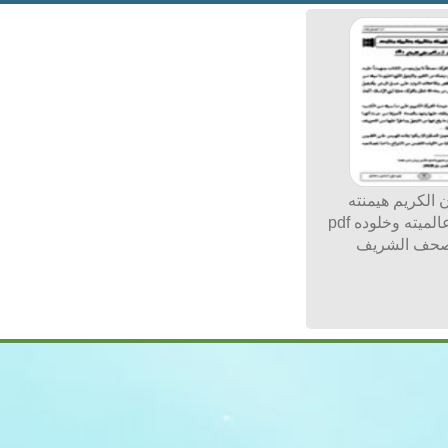
 الكريم هيمنته
لميته وخلوده pdf
صحف الشريف