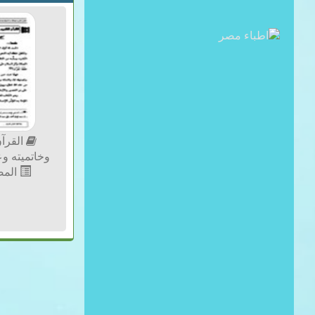
القرآن
وخاتميته وعا
الم