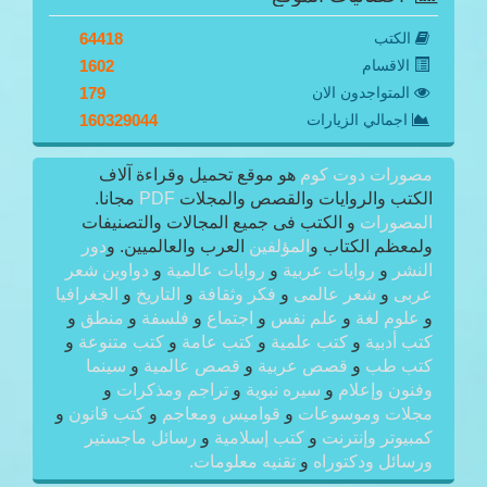
الكتب
64418
الاقسام
1602
المتواجدون الان
179
اجمالي الزيارات
160329044
مصورات دوت كوم
هو موقع تحميل وقراءة آلاف
الكتب والروايات والقصص والمجلات
PDF
مجانا.
المصورات
و الكتب فى جميع المجالات والتصنيفات
ولمعظم الكتاب و
المؤلفين
العرب والعالميين. و
دور
النشر
و
روايات عربية
و
روايات عالمية
و
دواوين شعر
عربى
و
شعر عالمى
و
فكر وثقافة
و
التاريخ
و
الجغرافيا
و
علوم لغة
و
علم نفس
و
اجتماع
و
فلسفة
و
منطق
و
كتب أدبية
و
كتب علمية
و
كتب عامة
و
كتب متنوعة
و
كتب طب
و
قصص عربية
و
قصص عالمية
و
سينما
وفنون وإعلام
و
سيره نبوية
و
تراجم ومذكرات
و
مجلات وموسوعات
و
قواميس ومعاجم
و
كتب قانون
و
كمبيوتر وإنترنت
و
كتب إسلامية
و
رسائل ماجستير
ورسائل ودكتوراه
و
تقنيه معلومات.