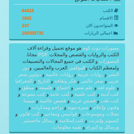
الكتب
64418
الاقسام
1602
المتواجدون الان
247
اجمالي الزيارات
160359735
مصورات دوت كوم
هو موقع تحميل وقراءة آلاف
الكتب والروايات والقصص والمجلات
PDF
مجانا.
المصورات
و الكتب فى جميع المجالات والتصنيفات
ولمعظم الكتاب و
المؤلفين
العرب والعالميين. و
دور
النشر
و
روايات عربية
و
روايات عالمية
و
دواوين شعر
عربى
و
شعر عالمى
و
فكر وثقافة
و
التاريخ
و
الجغرافيا
و
علوم لغة
و
علم نفس
و
اجتماع
و
فلسفة
و
منطق
و
كتب أدبية
و
كتب علمية
و
كتب عامة
و
كتب متنوعة
و
كتب طب
و
قصص عربية
و
قصص عالمية
و
سينما
وفنون وإعلام
و
سيره نبوية
و
تراجم ومذكرات
و
مجلات وموسوعات
و
قواميس ومعاجم
و
كتب قانون
و
كمبيوتر وإنترنت
و
كتب إسلامية
و
رسائل ماجستير
ورسائل ودكتوراه
و
تقنيه معلومات.