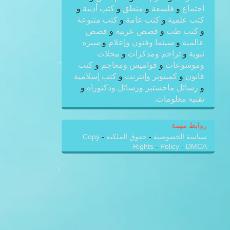
اجتماع
و
فلسفة
و
منطق
و
كتب أدبية
و
كتب علمية
و
كتب عامة
و
كتب متنوعة
و
كتب طب
و
قصص عربية
و
قصص
عالمية
و
سينما وفنون وإعلام
و
سيره
نبوية
و
تراجم ومذكرات
و
مجلات
وموسوعات
و
قواميس ومعاجم
و
كتب
قانون
و
كمبيوتر وإنترنت
و
كتب إسلامية
و
رسائل ماجستير ورسائل ودكتوراه
و
تقنيه معلومات.
روابط مهمة
سياسة الخصوصية
-
حقوق الملكيه
-
Copy
Rights
-
Policy
-
DMCA