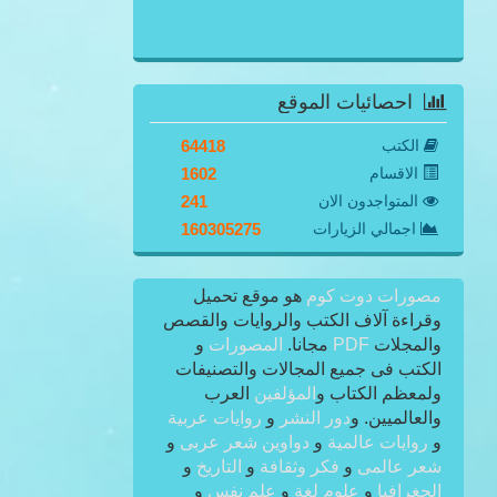
احصائيات الموقع
الكتب
64418
الاقسام
1602
المتواجدون الان
241
اجمالي الزيارات
160305275
مصورات دوت كوم
هو موقع تحميل
وقراءة آلاف الكتب والروايات والقصص
والمجلات
PDF
مجانا.
المصورات
و
الكتب فى جميع المجالات والتصنيفات
ولمعظم الكتاب و
المؤلفين
العرب
والعالميين. و
دور النشر
و
روايات عربية
و
روايات عالمية
و
دواوين شعر عربى
و
شعر عالمى
و
فكر وثقافة
و
التاريخ
و
الجغرافيا
و
علوم لغة
و
علم نفس
و