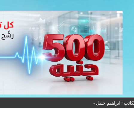
اتب : ابراهيم خليل -