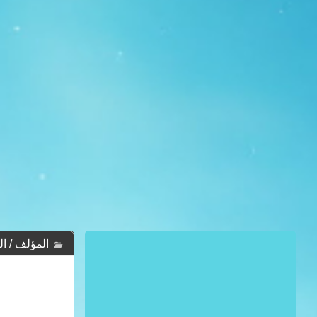
المؤلف / الك