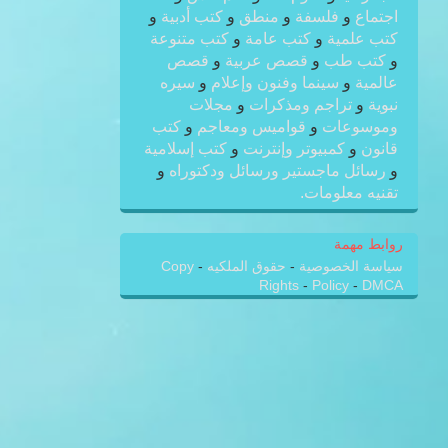
اجتماع
و
فلسفة
و
منطق
و
كتب أدبية
و
كتب علمية
و
كتب عامة
و
كتب متنوعة
و
كتب طب
و
قصص عربية
و
قصص
عالمية
و
سينما وفنون وإعلام
و
سيره
نبوية
و
تراجم ومذكرات
و
مجلات
وموسوعات
و
قواميس ومعاجم
و
كتب
قانون
و
كمبيوتر وإنترنت
و
كتب إسلامية
و
رسائل ماجستير ورسائل ودكتوراه
و
تقنيه معلومات.
روابط مهمة
سياسة الخصوصية
-
حقوق الملكيه
-
Copy
Rights
-
Policy
-
DMCA