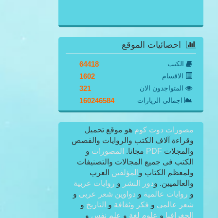
احصائيات الموقع
الكتب
64418
الاقسام
1602
المتواجدون الان
321
اجمالي الزيارات
160246584
مصورات دوت كوم
هو موقع تحميل
وقراءة آلاف الكتب والروايات والقصص
والمجلات
PDF
مجانا.
المصورات
و
الكتب فى جميع المجالات والتصنيفات
ولمعظم الكتاب و
المؤلفين
العرب
والعالميين. و
دور النشر
و
روايات عربية
و
روايات عالمية
و
دواوين شعر عربى
و
شعر عالمى
و
فكر وثقافة
و
التاريخ
و
الجغرافيا
و
علوم لغة
و
علم نفس
و