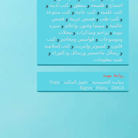
اجتماع
و
فلسفة
و
منطق
و
كتب أدبية
و
كتب علمية
و
كتب عامة
و
كتب متنوعة
و
كتب طب
و
قصص عربية
و
قصص
عالمية
و
سينما وفنون وإعلام
و
سيره
نبوية
و
تراجم ومذكرات
و
مجلات
وموسوعات
و
قواميس ومعاجم
و
كتب
قانون
و
كمبيوتر وإنترنت
و
كتب إسلامية
و
رسائل ماجستير ورسائل ودكتوراه
و
تقنيه معلومات.
روابط مهمة
سياسة الخصوصية
-
حقوق الملكيه
-
Copy
Rights
-
Policy
-
DMCA