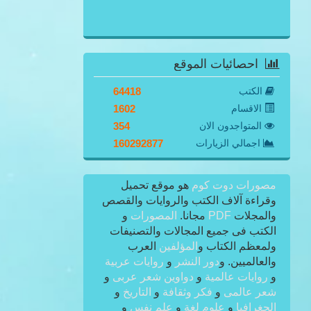
احصائيات الموقع
الكتب
64418
الاقسام
1602
المتواجدون الان
354
اجمالي الزيارات
160292877
مصورات دوت كوم
هو موقع تحميل
وقراءة آلاف الكتب والروايات والقصص
والمجلات
PDF
مجانا.
المصورات
و
الكتب فى جميع المجالات والتصنيفات
ولمعظم الكتاب و
المؤلفين
العرب
والعالميين. و
دور النشر
و
روايات عربية
و
روايات عالمية
و
دواوين شعر عربى
و
شعر عالمى
و
فكر وثقافة
و
التاريخ
و
الجغرافيا
و
علوم لغة
و
علم نفس
و