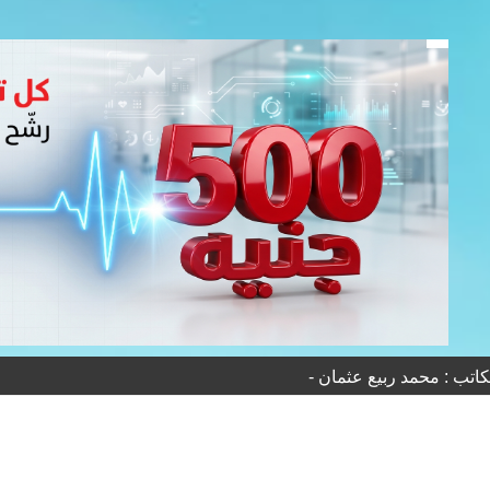
كاتب : محمد ربيع عثمان -