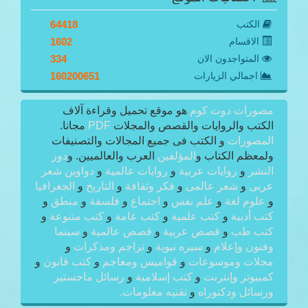
الكتب
64418
الاقسام
1602
المتواجدون الان
334
اجمالي الزيارات
160200651
مصورات دوت كوم
هو موقع تحميل وقراءة آلاف
الكتب والروايات والقصص والمجلات
PDF
مجانا.
المصورات
و الكتب فى جميع المجالات والتصنيفات
ولمعظم الكتاب و
المؤلفين
العرب والعالميين. و
دور
النشر
و
روايات عربية
و
روايات عالمية
و
دواوين شعر
عربى
و
شعر عالمى
و
فكر وثقافة
و
التاريخ
و
الجغرافيا
و
علوم لغة
و
علم نفس
و
اجتماع
و
فلسفة
و
منطق
و
كتب أدبية
و
كتب علمية
و
كتب عامة
و
كتب متنوعة
و
كتب طب
و
قصص عربية
و
قصص عالمية
و
سينما
وفنون وإعلام
و
سيره نبوية
و
تراجم ومذكرات
و
مجلات وموسوعات
و
قواميس ومعاجم
و
كتب قانون
و
كمبيوتر وإنترنت
و
كتب إسلامية
و
رسائل ماجستير
ورسائل ودكتوراه
و
تقنيه معلومات.