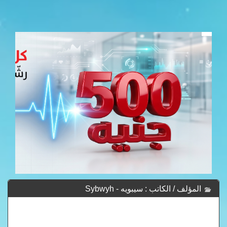
المؤلف / الكاتب : سيبويه - Sybwyh