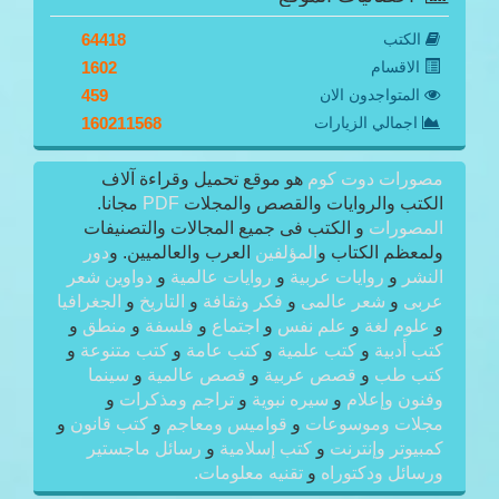
الكتب
64418
الاقسام
1602
المتواجدون الان
459
اجمالي الزيارات
160211568
مصورات دوت كوم
هو موقع تحميل وقراءة آلاف
الكتب والروايات والقصص والمجلات
PDF
مجانا.
المصورات
و الكتب فى جميع المجالات والتصنيفات
ولمعظم الكتاب و
المؤلفين
العرب والعالميين. و
دور
النشر
و
روايات عربية
و
روايات عالمية
و
دواوين شعر
عربى
و
شعر عالمى
و
فكر وثقافة
و
التاريخ
و
الجغرافيا
و
علوم لغة
و
علم نفس
و
اجتماع
و
فلسفة
و
منطق
و
كتب أدبية
و
كتب علمية
و
كتب عامة
و
كتب متنوعة
و
كتب طب
و
قصص عربية
و
قصص عالمية
و
سينما
وفنون وإعلام
و
سيره نبوية
و
تراجم ومذكرات
و
مجلات وموسوعات
و
قواميس ومعاجم
و
كتب قانون
و
كمبيوتر وإنترنت
و
كتب إسلامية
و
رسائل ماجستير
ورسائل ودكتوراه
و
تقنيه معلومات.