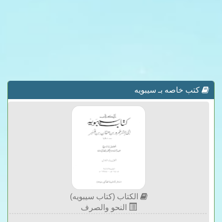
كتب خاصه بـ سيبويه
الكتاب (كتاب سيبويه)
النحو والصرف