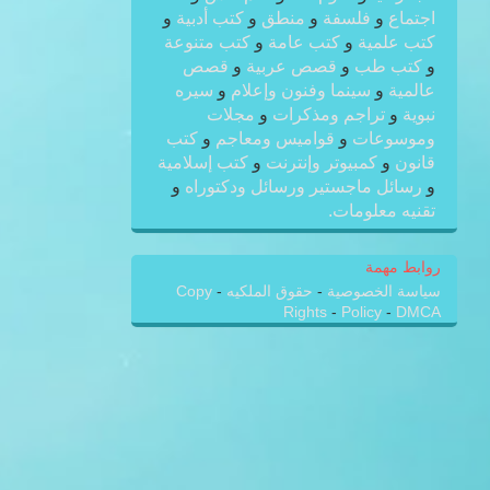
اجتماع
و
فلسفة
و
منطق
و
كتب أدبية
و
كتب علمية
و
كتب عامة
و
كتب متنوعة
و
كتب طب
و
قصص عربية
و
قصص
عالمية
و
سينما وفنون وإعلام
و
سيره
نبوية
و
تراجم ومذكرات
و
مجلات
وموسوعات
و
قواميس ومعاجم
و
كتب
قانون
و
كمبيوتر وإنترنت
و
كتب إسلامية
و
رسائل ماجستير ورسائل ودكتوراه
و
تقنيه معلومات.
روابط مهمة
سياسة الخصوصية
-
حقوق الملكيه
-
Copy
Rights
-
Policy
-
DMCA