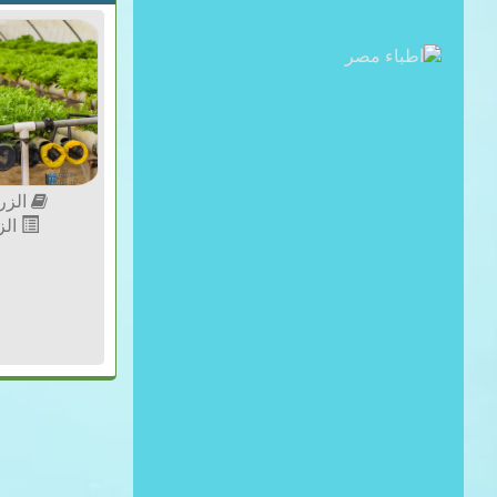
الزر
الز