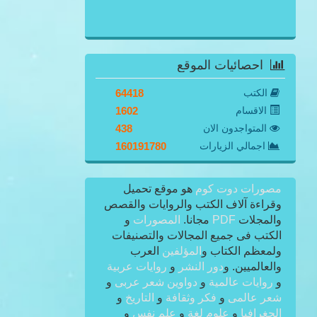
احصائيات الموقع
الكتب
64418
الاقسام
1602
المتواجدون الان
438
اجمالي الزيارات
160191780
مصورات دوت كوم
هو موقع تحميل
وقراءة آلاف الكتب والروايات والقصص
والمجلات
PDF
مجانا.
المصورات
و
الكتب فى جميع المجالات والتصنيفات
ولمعظم الكتاب و
المؤلفين
العرب
والعالميين. و
دور النشر
و
روايات عربية
و
روايات عالمية
و
دواوين شعر عربى
و
شعر عالمى
و
فكر وثقافة
و
التاريخ
و
الجغرافيا
و
علوم لغة
و
علم نفس
و