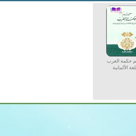
 حكمة العرب
غة الألمانية