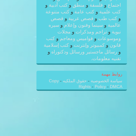
اجتماع
و
فلسفة
و
منطق
و
كتب أدبية
و
كتب علمية
و
كتب عامة
و
كتب متنوعة
و
كتب طب
و
قصص عربية
و
قصص
عالمية
و
سينما وفنون وإعلام
و
سيره
نبوية
و
تراجم ومذكرات
و
مجلات
وموسوعات
و
قواميس ومعاجم
و
كتب
قانون
و
كمبيوتر وإنترنت
و
كتب إسلامية
و
رسائل ماجستير ورسائل ودكتوراه
و
تقنيه معلومات.
روابط مهمة
سياسة الخصوصية
-
حقوق الملكيه
-
Copy
Rights
-
Policy
-
DMCA