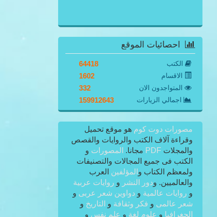
احصائيات الموقع
الكتب
64418
الاقسام
1602
المتواجدون الان
332
اجمالي الزيارات
159912643
مصورات دوت كوم
هو موقع تحميل
وقراءة آلاف الكتب والروايات والقصص
والمجلات
PDF
مجانا.
المصورات
و
الكتب فى جميع المجالات والتصنيفات
ولمعظم الكتاب و
المؤلفين
العرب
والعالميين. و
دور النشر
و
روايات عربية
و
روايات عالمية
و
دواوين شعر عربى
و
شعر عالمى
و
فكر وثقافة
و
التاريخ
و
الجغرافيا
و
علوم لغة
و
علم نفس
و