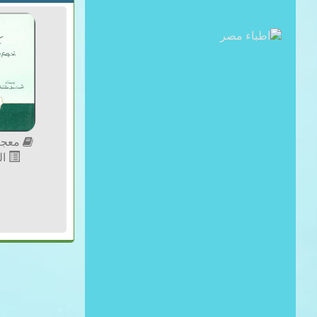
معجم
الل