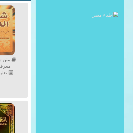
متن ش
معرفة
تعليم