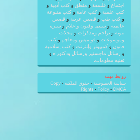
اجتماع
و
فلسفة
و
منطق
و
كتب أدبية
و
كتب علمية
و
كتب عامة
و
كتب متنوعة
و
كتب طب
و
قصص عربية
و
قصص
عالمية
و
سينما وفنون وإعلام
و
سيره
نبوية
و
تراجم ومذكرات
و
مجلات
وموسوعات
و
قواميس ومعاجم
و
كتب
قانون
و
كمبيوتر وإنترنت
و
كتب إسلامية
و
رسائل ماجستير ورسائل ودكتوراه
و
تقنيه معلومات.
روابط مهمة
سياسة الخصوصية
-
حقوق الملكيه
-
Copy
Rights
-
Policy
-
DMCA