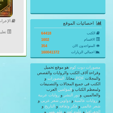
الإعرا
احصائيات الموقع
ا
تعليم
الكتب
64418
الاقسام
1602
المتواجدون الان
354
اجمالي الزيارات
160041372
مصورات دوت كوم
هو موقع تحميل
وقراءة آلاف الكتب والروايات والقصص
والمجلات
PDF
مجانا.
المصورات
و
الكتب فى جميع المجالات والتصنيفات
ولمعظم الكتاب و
المؤلفين
العرب
والعالميين. و
دور النشر
و
روايات عربية
و
روايات عالمية
و
دواوين شعر عربى
و
شعر عالمى
و
فكر وثقافة
و
التاريخ
و
الجغرافيا
و
علوم لغة
و
علم نفس
و