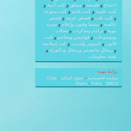
اجتماع
و
فلسفة
و
منطق
و
كتب أدبية
و
كتب علمية
و
كتب عامة
و
كتب متنوعة
و
كتب طب
و
قصص عربية
و
قصص
عالمية
و
سينما وفنون وإعلام
و
سيره
نبوية
و
تراجم ومذكرات
و
مجلات
وموسوعات
و
قواميس ومعاجم
و
كتب
قانون
و
كمبيوتر وإنترنت
و
كتب إسلامية
و
رسائل ماجستير ورسائل ودكتوراه
و
تقنيه معلومات.
روابط مهمة
سياسة الخصوصية
-
حقوق الملكيه
-
Copy
Rights
-
Policy
-
DMCA