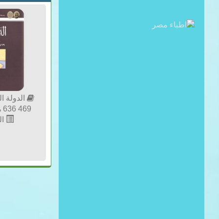
الدولة ال
469 636 هـ / 1076 1238 م
الل