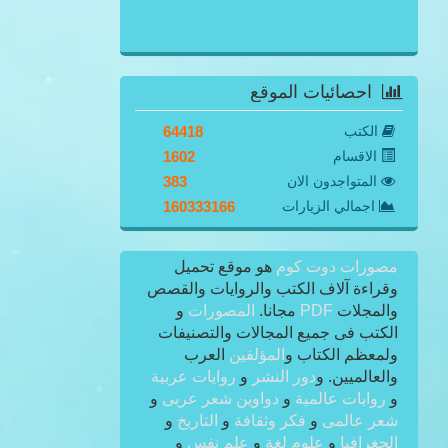
احصائيات الموقع
الكتب
64418
الاقسام
1602
المتواجدون الان
383
اجمالي الزيارات
160333166
مصورات دوت كوم
هو موقع تحميل
وقراءة آلاف الكتب والروايات والقصص
والمجلات
PDF
مجانا.
المصورات
و
الكتب فى جميع المجالات والتصنيفات
ولمعظم الكتاب و
المؤلفين
العرب
والعالميين. و
دور النشر
و
روايات عربية
و
روايات عالمية
و
دواوين شعر عربى
و
شعر عالمى
و
فكر وثقافة
و
التاريخ
و
الجغرافيا
و
علوم لغة
و
علم نفس
و