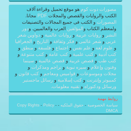
مصورات دوت كوم
هو موقع تحميل وقراءة آلاف
الكتب والروايات والقصص والمجلات
PDF
مجانا.
المصورات
و الكتب فى جميع المجالات والتصنيفات
ولمعظم الكتاب و
المؤلفين
العرب والعالميين. و
دور
النشر
و
روايات عربية
و
روايات عالمية
و
دواوين شعر
عربى
و
شعر عالمى
و
فكر وثقافة
و
التاريخ
و
الجغرافيا
و
علوم لغة
و
علم نفس
و
اجتماع
و
فلسفة
و
منطق
و
كتب أدبية
و
كتب علمية
و
كتب عامة
و
كتب متنوعة
و
كتب طب
و
قصص عربية
و
قصص عالمية
و
سينما
وفنون وإعلام
و
سيره نبوية
و
تراجم ومذكرات
و
مجلات وموسوعات
و
قواميس ومعاجم
و
كتب قانون
و
كمبيوتر وإنترنت
و
كتب إسلامية
و
رسائل ماجستير
ورسائل ودكتوراه
و
تقنيه معلومات.
روابط مهمة
سياسة الخصوصية
-
حقوق الملكيه
-
-
Policy
-
Copy Rights
DMCA