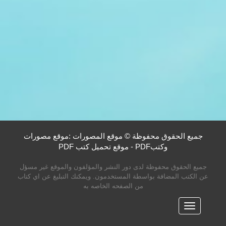
جميع الحقوق محفوظة © موقع المصورات :موقع مصورات
وكتبPDF - موقع تحميل كتب PDF
جميع الحقوق محفوظة لدى دور النشر والمؤلفون والموقع غير مسؤل
عن الكتب المضافة بواسطة المستخدمون. ويمكنك التبليغ عن اي كتاب
من الصفحه الخاصه به
القائمه
الرئيسية