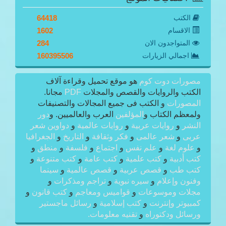
الكتب
64418
الاقسام
1602
المتواجدون الان
284
اجمالي الزيارات
160395506
مصورات دوت كوم
هو موقع تحميل وقراءة آلاف
الكتب والروايات والقصص والمجلات
PDF
مجانا.
المصورات
و الكتب فى جميع المجالات والتصنيفات
ولمعظم الكتاب و
المؤلفين
العرب والعالميين. و
دور
النشر
و
روايات عربية
و
روايات عالمية
و
دواوين شعر
عربى
و
شعر عالمى
و
فكر وثقافة
و
التاريخ
و
الجغرافيا
و
علوم لغة
و
علم نفس
و
اجتماع
و
فلسفة
و
منطق
و
كتب أدبية
و
كتب علمية
و
كتب عامة
و
كتب متنوعة
و
كتب طب
و
قصص عربية
و
قصص عالمية
و
سينما
وفنون وإعلام
و
سيره نبوية
و
تراجم ومذكرات
و
مجلات وموسوعات
و
قواميس ومعاجم
و
كتب قانون
و
كمبيوتر وإنترنت
و
كتب إسلامية
و
رسائل ماجستير
ورسائل ودكتوراه
و
تقنيه معلومات.