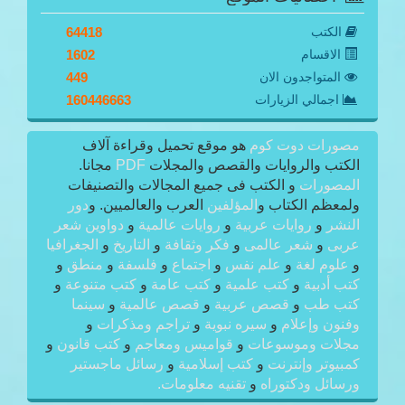
الكتب
64418
الاقسام
1602
المتواجدون الان
449
اجمالي الزيارات
160446663
مصورات دوت كوم
هو موقع تحميل وقراءة آلاف
الكتب والروايات والقصص والمجلات
PDF
مجانا.
المصورات
و الكتب فى جميع المجالات والتصنيفات
ولمعظم الكتاب و
المؤلفين
العرب والعالميين. و
دور
النشر
و
روايات عربية
و
روايات عالمية
و
دواوين شعر
عربى
و
شعر عالمى
و
فكر وثقافة
و
التاريخ
و
الجغرافيا
و
علوم لغة
و
علم نفس
و
اجتماع
و
فلسفة
و
منطق
و
كتب أدبية
و
كتب علمية
و
كتب عامة
و
كتب متنوعة
و
كتب طب
و
قصص عربية
و
قصص عالمية
و
سينما
وفنون وإعلام
و
سيره نبوية
و
تراجم ومذكرات
و
مجلات وموسوعات
و
قواميس ومعاجم
و
كتب قانون
و
كمبيوتر وإنترنت
و
كتب إسلامية
و
رسائل ماجستير
ورسائل ودكتوراه
و
تقنيه معلومات.