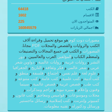
الكتب
64418
الاقسام
1602
المتواجدون الان
225
اجمالي الزيارات
160845579
مصورات دوت كوم
هو موقع تحميل وقراءة آلاف
الكتب والروايات والقصص والمجلات
PDF
مجانا.
المصورات
و الكتب فى جميع المجالات والتصنيفات
ولمعظم الكتاب و
المؤلفين
العرب والعالميين. و
دور
النشر
و
روايات عربية
و
روايات عالمية
و
دواوين شعر
عربى
و
شعر عالمى
و
فكر وثقافة
و
التاريخ
و
الجغرافيا
و
علوم لغة
و
علم نفس
و
اجتماع
و
فلسفة
و
منطق
و
كتب أدبية
و
كتب علمية
و
كتب عامة
و
كتب متنوعة
و
كتب طب
و
قصص عربية
و
قصص عالمية
و
سينما
وفنون وإعلام
و
سيره نبوية
و
تراجم ومذكرات
و
مجلات وموسوعات
و
قواميس ومعاجم
و
كتب قانون
و
كمبيوتر وإنترنت
و
كتب إسلامية
و
رسائل ماجستير
ورسائل ودكتوراه
و
تقنيه معلومات.