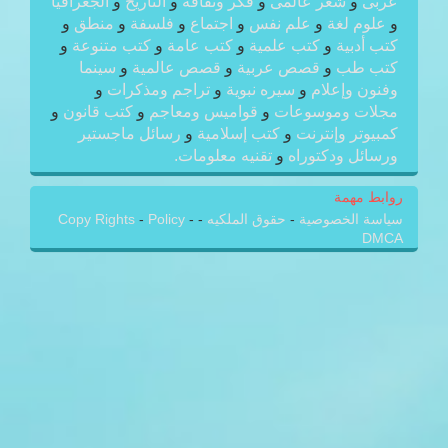
عربى
و
شعر عالمى
و
فكر وثقافة
و
التاريخ
و
الجغرافيا
و
علوم لغة
و
علم نفس
و
اجتماع
و
فلسفة
و
منطق
و
كتب أدبية
و
كتب علمية
و
كتب عامة
و
كتب متنوعة
و
كتب طب
و
قصص عربية
و
قصص عالمية
و
سينما
وفنون وإعلام
و
سيره نبوية
و
تراجم ومذكرات
و
مجلات وموسوعات
و
قواميس ومعاجم
و
كتب قانون
و
كمبيوتر وإنترنت
و
كتب إسلامية
و
رسائل ماجستير
ورسائل ودكتوراه
و
تقنيه معلومات.
روابط مهمة
سياسة الخصوصية
-
حقوق الملكيه
-
-
Policy
-
Copy Rights
DMCA