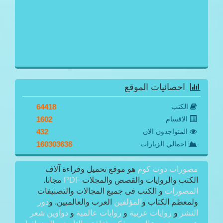
احصائيات الموقع
الكتب
64418
الاقسام
1602
المتواجدون الان
432
اجمالي الزيارات
160303638
مصورات دوت كوم
هو موقع تحميل وقراءة آلاف
الكتب والروايات والقصص والمجلات
PDF
مجانا.
المصورات
و الكتب فى جميع المجالات والتصنيفات
ولمعظم الكتاب و
المؤلفين
العرب والعالميين. و
دور
النشر
و
روايات عربية
و
روايات عالمية
و
دواوين شعر