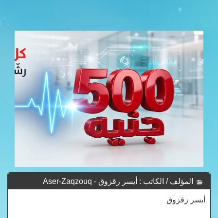
المؤلف / الكاتب : أيسر زقزوق - Aser-Zaqzouq
أيسر زقزوق