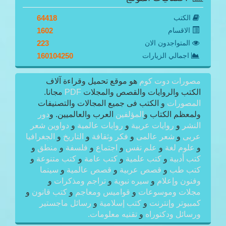
الكتب
64418
الاقسام
1602
المتواجدون الان
223
اجمالي الزيارات
160104250
مصورات دوت كوم
هو موقع تحميل وقراءة آلاف
الكتب والروايات والقصص والمجلات
PDF
مجانا.
المصورات
و الكتب فى جميع المجالات والتصنيفات
ولمعظم الكتاب و
المؤلفين
العرب والعالميين. و
دور
النشر
و
روايات عربية
و
روايات عالمية
و
دواوين شعر
عربى
و
شعر عالمى
و
فكر وثقافة
و
التاريخ
و
الجغرافيا
و
علوم لغة
و
علم نفس
و
اجتماع
و
فلسفة
و
منطق
و
كتب أدبية
و
كتب علمية
و
كتب عامة
و
كتب متنوعة
و
كتب طب
و
قصص عربية
و
قصص عالمية
و
سينما
وفنون وإعلام
و
سيره نبوية
و
تراجم ومذكرات
و
مجلات وموسوعات
و
قواميس ومعاجم
و
كتب قانون
و
كمبيوتر وإنترنت
و
كتب إسلامية
و
رسائل ماجستير
ورسائل ودكتوراه
و
تقنيه معلومات.