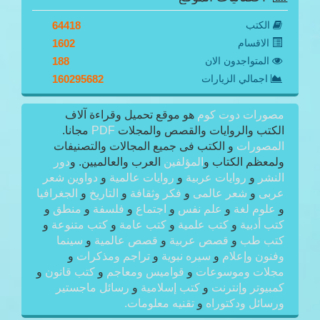
الكتب
64418
الاقسام
1602
المتواجدون الان
188
اجمالي الزيارات
160295682
مصورات دوت كوم
هو موقع تحميل وقراءة آلاف
الكتب والروايات والقصص والمجلات
PDF
مجانا.
المصورات
و الكتب فى جميع المجالات والتصنيفات
ولمعظم الكتاب و
المؤلفين
العرب والعالميين. و
دور
النشر
و
روايات عربية
و
روايات عالمية
و
دواوين شعر
عربى
و
شعر عالمى
و
فكر وثقافة
و
التاريخ
و
الجغرافيا
و
علوم لغة
و
علم نفس
و
اجتماع
و
فلسفة
و
منطق
و
كتب أدبية
و
كتب علمية
و
كتب عامة
و
كتب متنوعة
و
كتب طب
و
قصص عربية
و
قصص عالمية
و
سينما
وفنون وإعلام
و
سيره نبوية
و
تراجم ومذكرات
و
مجلات وموسوعات
و
قواميس ومعاجم
و
كتب قانون
و
كمبيوتر وإنترنت
و
كتب إسلامية
و
رسائل ماجستير
ورسائل ودكتوراه
و
تقنيه معلومات.