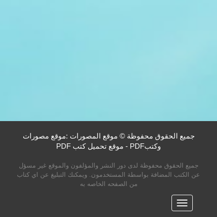
جميع الحقوق محفوظة © موقع المصورات :موقع مصورات
وكتبPDF - موقع تحميل كتب PDF
جميع الحقوق محفوظة لدى دور النشر والمؤلفون والموقع غير مسؤل
عن الكتب المضافة بواسطة المستخدمون. ويمكنك التبليغ عن اي كتاب
من الصفحه الخاصه به
القائمه
الرئيسية