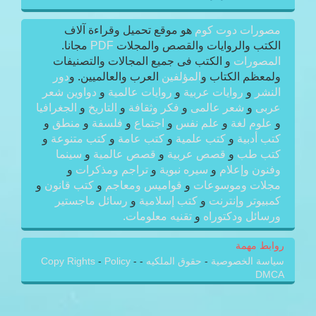
مصورات دوت كوم
هو موقع تحميل وقراءة آلاف
الكتب والروايات والقصص والمجلات
PDF
مجانا.
المصورات
و الكتب فى جميع المجالات والتصنيفات
ولمعظم الكتاب و
المؤلفين
العرب والعالميين. و
دور
النشر
و
روايات عربية
و
روايات عالمية
و
دواوين شعر
عربى
و
شعر عالمى
و
فكر وثقافة
و
التاريخ
و
الجغرافيا
و
علوم لغة
و
علم نفس
و
اجتماع
و
فلسفة
و
منطق
و
كتب أدبية
و
كتب علمية
و
كتب عامة
و
كتب متنوعة
و
كتب طب
و
قصص عربية
و
قصص عالمية
و
سينما
وفنون وإعلام
و
سيره نبوية
و
تراجم ومذكرات
و
مجلات وموسوعات
و
قواميس ومعاجم
و
كتب قانون
و
كمبيوتر وإنترنت
و
كتب إسلامية
و
رسائل ماجستير
ورسائل ودكتوراه
و
تقنيه معلومات.
روابط مهمة
سياسة الخصوصية
-
حقوق الملكيه
-
-
Policy
-
Copy Rights
DMCA