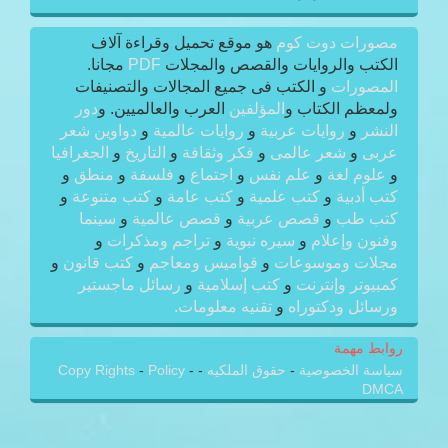
مصورات دوت كوم
هو موقع تحميل وقراءة آلاف
الكتب والروايات والقصص والمجلات
PDF
مجانا.
المصورات
و الكتب فى جميع المجالات والتصنيفات
ولمعظم الكتاب و
المؤلفين
العرب والعالميين. و
دور
النشر
و
روايات عربية
و
روايات عالمية
و
دواوين شعر
عربى
و
شعر عالمى
و
فكر وثقافة
و
التاريخ
و
الجغرافيا
و
علوم لغة
و
علم نفس
و
اجتماع
و
فلسفة
و
منطق
و
كتب أدبية
و
كتب علمية
و
كتب عامة
و
كتب متنوعة
و
كتب طب
و
قصص عربية
و
قصص عالمية
و
سينما
وفنون وإعلام
و
سيره نبوية
و
تراجم ومذكرات
و
مجلات وموسوعات
و
قواميس ومعاجم
و
كتب قانون
و
كمبيوتر وإنترنت
و
كتب إسلامية
و
رسائل ماجستير
ورسائل ودكتوراه
و
تقنيه معلومات.
روابط مهمة
سياسة الخصوصية
-
حقوق الملكيه
-
-
Policy
-
Copy Rights
DMCA