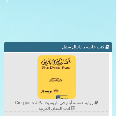
كتب خاصه بـ دانيال ستيل
رواية خمسة أيام في باريسCinq jours à Paris
ادب البلدان الغربية