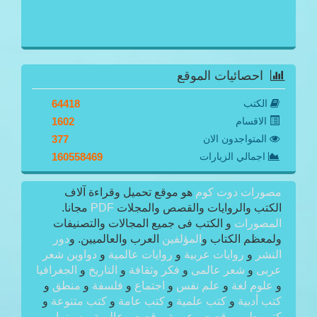
احصائيات الموقع
الكتب
64418
الاقسام
1602
المتواجدون الان
377
اجمالي الزيارات
160558469
مصورات دوت كوم
هو موقع تحميل وقراءة آلاف
الكتب والروايات والقصص والمجلات
PDF
مجانا.
المصورات
و الكتب فى جميع المجالات والتصنيفات
ولمعظم الكتاب و
المؤلفين
العرب والعالميين. و
دور
النشر
و
روايات عربية
و
روايات عالمية
و
دواوين شعر
عربى
و
شعر عالمى
و
فكر وثقافة
و
التاريخ
و
الجغرافيا
و
علوم لغة
و
علم نفس
و
اجتماع
و
فلسفة
و
منطق
و
كتب أدبية
و
كتب علمية
و
كتب عامة
و
كتب متنوعة
و
كتب طب
و
قصص عربية
و
قصص عالمية
و
سينما