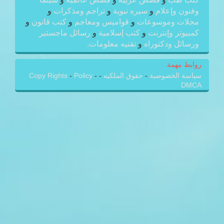
وفنون وإعلام
و
سيره نبوية
و
تراجم ومذكرات
و
مجلات وموسوعات
و
قواميس ومعاجم
و
كتب قانون
و
كمبيوتر وإنترنت
و
كتب إسلامية
و
رسائل ماجستير
ورسائل ودكتوراه
و
تقنيه معلومات.
روابط مهمة
سياسة الخصوصية
-
حقوق الملكيه
-
-
Policy
-
Copy Rights
DMCA