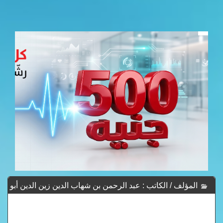
المؤلف / الكاتب : عبد الرحمن بن شهاب الدين زين الدين أبو
الفرج ابن رجب الحنبلي - Abd Ar-Rhmn Bn Shhab Ad-Dyn
Zyn Ad-Dyn Abw Al-Frj Abn Rjb Al-Hnbly