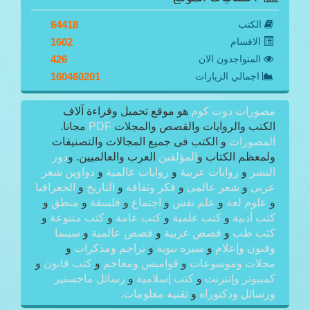
الكتب
64418
الاقسام
1602
المتواجدون الان
426
اجمالي الزيارات
160460201
مصورات دوت كوم
هو موقع تحميل وقراءة آلاف
الكتب والروايات والقصص والمجلات
PDF
مجانا.
المصورات
و الكتب فى جميع المجالات والتصنيفات
ولمعظم الكتاب و
المؤلفين
العرب والعالميين. و
دور
النشر
و
روايات عربية
و
روايات عالمية
و
دواوين شعر
عربى
و
شعر عالمى
و
فكر وثقافة
و
التاريخ
و
الجغرافيا
و
علوم لغة
و
علم نفس
و
اجتماع
و
فلسفة
و
منطق
و
كتب أدبية
و
كتب علمية
و
كتب عامة
و
كتب متنوعة
و
كتب طب
و
قصص عربية
و
قصص عالمية
و
سينما
وفنون وإعلام
و
سيره نبوية
و
تراجم ومذكرات
و
مجلات وموسوعات
و
قواميس ومعاجم
و
كتب قانون
و
كمبيوتر وإنترنت
و
كتب إسلامية
و
رسائل ماجستير
ورسائل ودكتوراه
و
تقنيه معلومات.