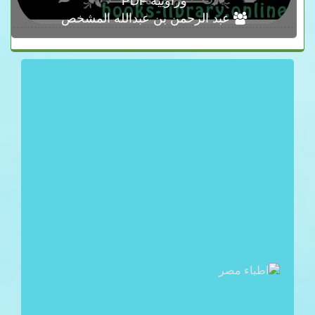
وراوييه PDF
عبد الرحمن بن عبدالله المشخص