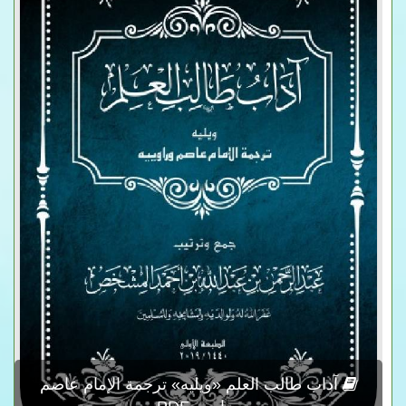
آداب طالب العلم «ويليه» ترجمة الإمام عاصم