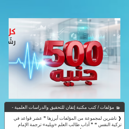
مؤلفات / كتب مكتبة إتقان للتحقيق والدراسات العلمية -
Mktbt Itqan Llthqyq Waldrasat Al-Lmyh
❰ ناشرين لمجموعة من المؤلفات أبرزها ❞ عشر قواعد في
تزكية النفس ❝ ❞ آداب طالب العلم «ويليه» ترجمة الإمام