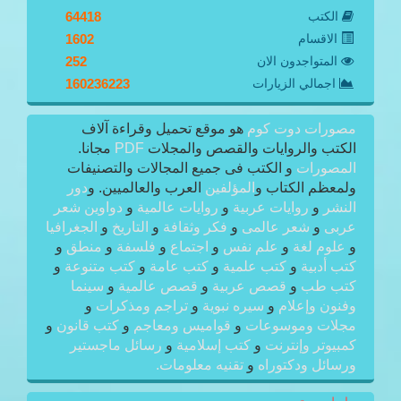
الكتب
64418
الاقسام
1602
المتواجدون الان
252
اجمالي الزيارات
160236223
مصورات دوت كوم
هو موقع تحميل وقراءة آلاف
الكتب والروايات والقصص والمجلات
PDF
مجانا.
المصورات
و الكتب فى جميع المجالات والتصنيفات
ولمعظم الكتاب و
المؤلفين
العرب والعالميين. و
دور
النشر
و
روايات عربية
و
روايات عالمية
و
دواوين شعر
عربى
و
شعر عالمى
و
فكر وثقافة
و
التاريخ
و
الجغرافيا
و
علوم لغة
و
علم نفس
و
اجتماع
و
فلسفة
و
منطق
و
كتب أدبية
و
كتب علمية
و
كتب عامة
و
كتب متنوعة
و
كتب طب
و
قصص عربية
و
قصص عالمية
و
سينما
وفنون وإعلام
و
سيره نبوية
و
تراجم ومذكرات
و
مجلات وموسوعات
و
قواميس ومعاجم
و
كتب قانون
و
كمبيوتر وإنترنت
و
كتب إسلامية
و
رسائل ماجستير
ورسائل ودكتوراه
و
تقنيه معلومات.