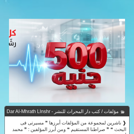
مؤلفات / كتب دار المحراث للنشر - Dar Al-Mhrath Llnshr
❰ ناشرين لمجموعة من المؤلفات أبرزها ❞ مسيرتى فى
البحث ❝ ❞ صراطنا المستقيم ❝ ومن أبرز المؤلفين : ❞ محمد