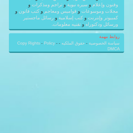
وفنون وإعلام
و
سيره نبوية
و
تراجم ومذكرات
و
مجلات وموسوعات
و
قواميس ومعاجم
و
كتب قانون
و
كمبيوتر وإنترنت
و
كتب إسلامية
و
رسائل ماجستير
ورسائل ودكتوراه
و
تقنيه معلومات.
روابط مهمة
سياسة الخصوصية
-
حقوق الملكيه
-
-
Policy
-
Copy Rights
DMCA