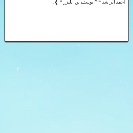
أحمد الراشد ❝ ❞ يوسف بن ايليزر ❝ ❱.