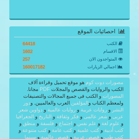
احصائيات الموقع
الكتب
64418
الاقسام
1602
المتواجدون الان
257
اجمالي الزيارات
160017182
مصورات دوت كوم
هو موقع تحميل وقراءة آلاف
الكتب والروايات والقصص والمجلات
PDF
مجانا.
المصورات
و الكتب فى جميع المجالات والتصنيفات
ولمعظم الكتاب و
المؤلفين
العرب والعالميين. و
دور
النشر
و
روايات عربية
و
روايات عالمية
و
دواوين شعر
عربى
و
شعر عالمى
و
فكر وثقافة
و
التاريخ
و
الجغرافيا
و
علوم لغة
و
علم نفس
و
اجتماع
و
فلسفة
و
منطق
و
كتب أدبية
و
كتب علمية
و
كتب عامة
و
كتب متنوعة
و
كتب طب
و
قصص عربية
و
قصص عالمية
و
سينما