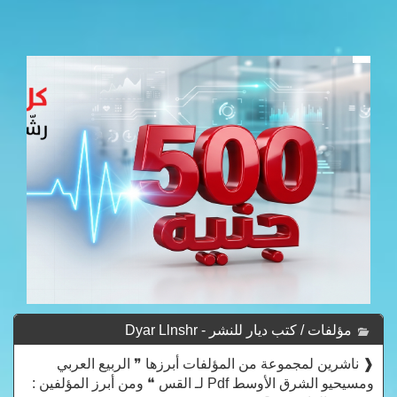
مؤلفات / كتب ديار للنشر - Dyar Llnshr
❰ ناشرين لمجموعة من المؤلفات أبرزها ❞ الربيع العربي
ومسيحيو الشرق الأوسط Pdf لـ القس ❝ ومن أبرز المؤلفين :