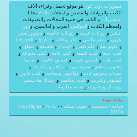
مصورات دوت كوم
هو موقع تحميل وقراءة آلاف
الكتب والروايات والقصص والمجلات
PDF
مجانا.
المصورات
و الكتب فى جميع المجالات والتصنيفات
ولمعظم الكتاب و
المؤلفين
العرب والعالميين. و
دور
النشر
و
روايات عربية
و
روايات عالمية
و
دواوين شعر
عربى
و
شعر عالمى
و
فكر وثقافة
و
التاريخ
و
الجغرافيا
و
علوم لغة
و
علم نفس
و
اجتماع
و
فلسفة
و
منطق
و
كتب أدبية
و
كتب علمية
و
كتب عامة
و
كتب متنوعة
و
كتب طب
و
قصص عربية
و
قصص عالمية
و
سينما
وفنون وإعلام
و
سيره نبوية
و
تراجم ومذكرات
و
مجلات وموسوعات
و
قواميس ومعاجم
و
كتب قانون
و
كمبيوتر وإنترنت
و
كتب إسلامية
و
رسائل ماجستير
ورسائل ودكتوراه
و
تقنيه معلومات.
روابط مهمة
سياسة الخصوصية
-
حقوق الملكيه
-
-
Policy
-
Copy Rights
DMCA