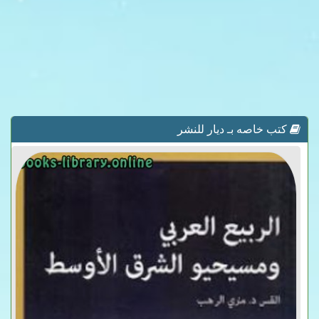
كتب خاصه بـ ديار للنشر