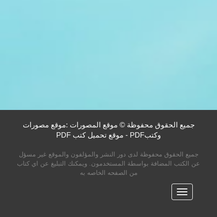
جميع الحقوق محفوظة © موقع المصورات :موقع مصورات
وكتبPDF - موقع تحميل كتب PDF
جميع الحقوق محفوظة لدى دور النشر والمؤلفون والموقع غير مسؤل
عن الكتب المضافة بواسطة المستخدمون. ويمكنك التبليغ عن اي كتاب
من الصفحه الخاصه به
القائمه
الرئيسية