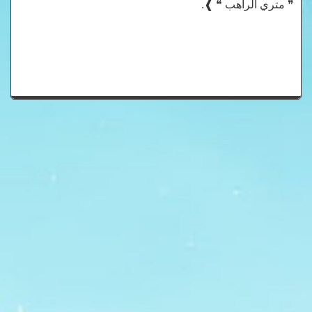
❞ متري الراهب ❝ ❱.