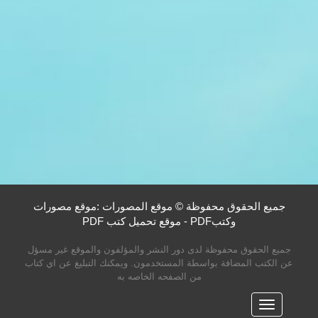
جميع الحقوق محفوظة © موقع المصورات :موقع مصورات
وكتبPDF - موقع تحميل كتب PDF
جميع الحقوق محفوظة لدى دور النشر والمؤلفون والموقع غير مسؤل
عن الكتب المضافة بواسطة المستخدمون. ويمكنك التبليغ عن اي كتاب
من الصفحه الخاصه به
القائمه