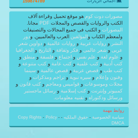
اجمالي الزيارات
159874789
مصورات دوت كوم
هو موقع تحميل وقراءة آلاف
الكتب والروايات والقصص والمجلات
PDF
مجانا.
المصورات
و الكتب فى جميع المجالات والتصنيفات
ولمعظم الكتاب و
المؤلفين
العرب والعالميين. و
دور
النشر
و
روايات عربية
و
روايات عالمية
و
دواوين شعر
عربى
و
شعر عالمى
و
فكر وثقافة
و
التاريخ
و
الجغرافيا
و
علوم لغة
و
علم نفس
و
اجتماع
و
فلسفة
و
منطق
و
كتب أدبية
و
كتب علمية
و
كتب عامة
و
كتب متنوعة
و
كتب طب
و
قصص عربية
و
قصص عالمية
و
سينما
وفنون وإعلام
و
سيره نبوية
و
تراجم ومذكرات
و
مجلات وموسوعات
و
قواميس ومعاجم
و
كتب قانون
و
كمبيوتر وإنترنت
و
كتب إسلامية
و
رسائل ماجستير
ورسائل ودكتوراه
و
تقنيه معلومات.
روابط مهمة
سياسة الخصوصية
-
حقوق الملكيه
-
-
Policy
-
Copy Rights
DMCA