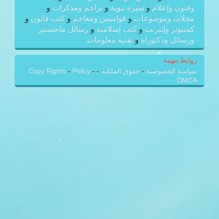
وفنون وإعلام
و
سيره نبوية
و
تراجم ومذكرات
و
مجلات وموسوعات
و
قواميس ومعاجم
و
كتب قانون
و
كمبيوتر وإنترنت
و
كتب إسلامية
و
رسائل ماجستير
ورسائل ودكتوراه
و
تقنيه معلومات.
روابط مهمة
سياسة الخصوصية
-
حقوق الملكيه
-
-
Policy
-
Copy Rights
DMCA