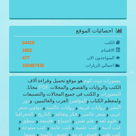
احصائيات الموقع
الكتب
64418
الاقسام
1602
المتواجدون الان
477
اجمالي الزيارات
160497435
مصورات دوت كوم
هو موقع تحميل وقراءة آلاف
الكتب والروايات والقصص والمجلات
PDF
مجانا.
المصورات
و الكتب فى جميع المجالات والتصنيفات
ولمعظم الكتاب و
المؤلفين
العرب والعالميين. و
دور
النشر
و
روايات عربية
و
روايات عالمية
و
دواوين شعر
عربى
و
شعر عالمى
و
فكر وثقافة
و
التاريخ
و
الجغرافيا
و
علوم لغة
و
علم نفس
و
اجتماع
و
فلسفة
و
منطق
و
كتب أدبية
و
كتب علمية
و
كتب عامة
و
كتب متنوعة
و
كتب طب
و
قصص عربية
و
قصص عالمية
و
سينما