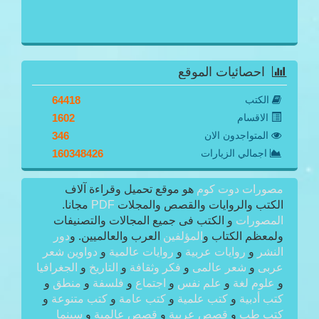
احصائيات الموقع
الكتب
64418
الاقسام
1602
المتواجدون الان
346
اجمالي الزيارات
160348426
مصورات دوت كوم
هو موقع تحميل وقراءة آلاف
الكتب والروايات والقصص والمجلات
PDF
مجانا.
المصورات
و الكتب فى جميع المجالات والتصنيفات
ولمعظم الكتاب و
المؤلفين
العرب والعالميين. و
دور
النشر
و
روايات عربية
و
روايات عالمية
و
دواوين شعر
عربى
و
شعر عالمى
و
فكر وثقافة
و
التاريخ
و
الجغرافيا
و
علوم لغة
و
علم نفس
و
اجتماع
و
فلسفة
و
منطق
و
كتب أدبية
و
كتب علمية
و
كتب عامة
و
كتب متنوعة
و
كتب طب
و
قصص عربية
و
قصص عالمية
و
سينما