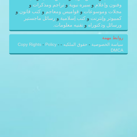
وفنون وإعلام
و
سيره نبوية
و
تراجم ومذكرات
و
مجلات وموسوعات
و
قواميس ومعاجم
و
كتب قانون
و
كمبيوتر وإنترنت
و
كتب إسلامية
و
رسائل ماجستير
ورسائل ودكتوراه
و
تقنيه معلومات.
روابط مهمة
سياسة الخصوصية
-
حقوق الملكيه
-
-
Policy
-
Copy Rights
DMCA