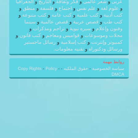
عربى
و
شعر عالمى
و
فكر وثقافة
و
التاريخ
و
الجغرافيا
و
علوم لغة
و
علم نفس
و
اجتماع
و
فلسفة
و
منطق
و
كتب أدبية
و
كتب علمية
و
كتب عامة
و
كتب متنوعة
و
كتب طب
و
قصص عربية
و
قصص عالمية
و
سينما
وفنون وإعلام
و
سيره نبوية
و
تراجم ومذكرات
و
مجلات وموسوعات
و
قواميس ومعاجم
و
كتب قانون
و
كمبيوتر وإنترنت
و
كتب إسلامية
و
رسائل ماجستير
ورسائل ودكتوراه
و
تقنيه معلومات.
روابط مهمة
سياسة الخصوصية
-
حقوق الملكيه
-
-
Policy
-
Copy Rights
DMCA