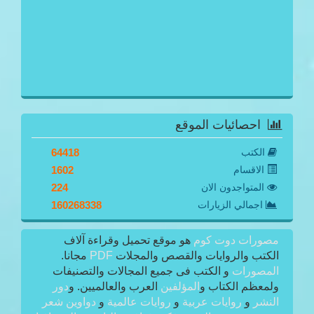
احصائيات الموقع
الكتب
64418
الاقسام
1602
المتواجدون الان
224
اجمالي الزيارات
160268338
مصورات دوت كوم
هو موقع تحميل وقراءة آلاف
الكتب والروايات والقصص والمجلات
PDF
مجانا.
المصورات
و الكتب فى جميع المجالات والتصنيفات
ولمعظم الكتاب و
المؤلفين
العرب والعالميين. و
دور
النشر
و
روايات عربية
و
روايات عالمية
و
دواوين شعر