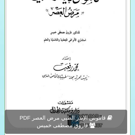
قاموس الإيدز الطبي مرض العصر PDF
فاروق مصطفى خميس