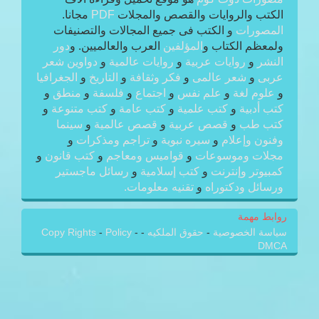
الكتب والروايات والقصص والمجلات
PDF
مجانا.
المصورات
و الكتب فى جميع المجالات والتصنيفات
ولمعظم الكتاب و
المؤلفين
العرب والعالميين. و
دور
النشر
و
روايات عربية
و
روايات عالمية
و
دواوين شعر
عربى
و
شعر عالمى
و
فكر وثقافة
و
التاريخ
و
الجغرافيا
و
علوم لغة
و
علم نفس
و
اجتماع
و
فلسفة
و
منطق
و
كتب أدبية
و
كتب علمية
و
كتب عامة
و
كتب متنوعة
و
كتب طب
و
قصص عربية
و
قصص عالمية
و
سينما
وفنون وإعلام
و
سيره نبوية
و
تراجم ومذكرات
و
مجلات وموسوعات
و
قواميس ومعاجم
و
كتب قانون
و
كمبيوتر وإنترنت
و
كتب إسلامية
و
رسائل ماجستير
ورسائل ودكتوراه
و
تقنيه معلومات.
روابط مهمة
سياسة الخصوصية
-
حقوق الملكيه
-
-
Policy
-
Copy Rights
DMCA