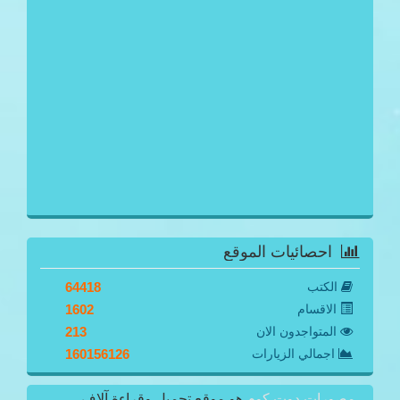
احصائيات الموقع
الكتب
64418
الاقسام
1602
المتواجدون الان
213
اجمالي الزيارات
160156126
مصورات دوت كوم
هو موقع تحميل وقراءة آلاف