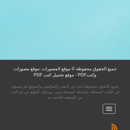
جميع الحقوق محفوظة © موقع المصورات :موقع مصورات
وكتبPDF - موقع تحميل كتب PDF
جميع الحقوق محفوظة لدى دور النشر والمؤلفون والموقع غير مسؤل
عن الكتب المضافة بواسطة المستخدمون. ويمكنك التبليغ عن اي كتاب
من الصفحه الخاصه به
القائمه
الرئيسية