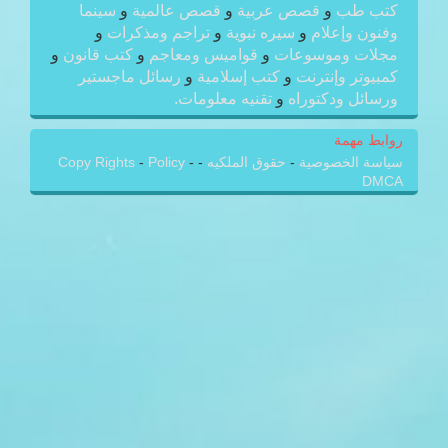
كتب طب
و
قصص عربية
و
قصص عالمية
و
سينما
وفنون وإعلام
و
سيره نبوية
و
تراجم ومذكرات
و
مجلات وموسوعات
و
قواميس ومعاجم
و
كتب قانون
و
كمبيوتر وإنترنت
و
كتب إسلامية
و
رسائل ماجستير
ورسائل ودكتوراه
و
تقنيه معلومات.
روابط مهمة
سياسة الخصوصية
-
حقوق الملكيه
-
-
Policy
-
Copy Rights
DMCA