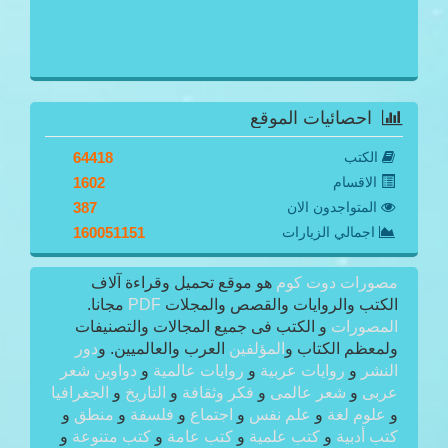
احصائيات الموقع
الكتب
64418
الاقسام
1602
المتواجدون الان
387
اجمالي الزيارات
160051151
مصورات دوت كوم
هو موقع تحميل وقراءة آلاف
الكتب والروايات والقصص والمجلات
PDF
مجانا.
المصورات
و الكتب فى جميع المجالات والتصنيفات
ولمعظم الكتاب و
المؤلفين
العرب والعالميين. و
دور
النشر
و
روايات عربية
و
روايات عالمية
و
دواوين شعر
عربى
و
شعر عالمى
و
فكر وثقافة
و
التاريخ
و
الجغرافيا
و
علوم لغة
و
علم نفس
و
اجتماع
و
فلسفة
و
منطق
و
كتب أدبية
و
كتب علمية
و
كتب عامة
و
كتب متنوعة
و