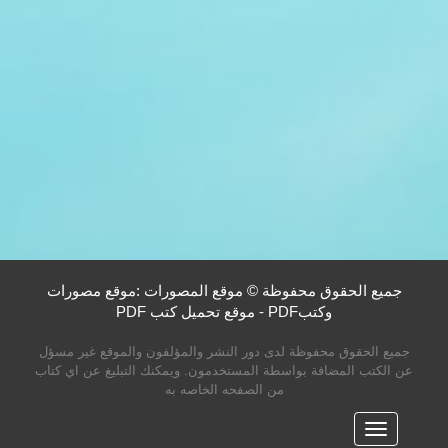
جميع الحقوق محفوظة © موقع المصورات :موقع مصورات
وكتبPDF - موقع تحميل كتب PDF
جميع الحقوق محفوظة لدى دور النشر والمؤلفون والموقع غير مسؤل
عن الكتب المضافة بواسطة المستخدمون. ويمكنك التبليغ عن اي كتاب
من الصفحه الخاصه به
القائمه