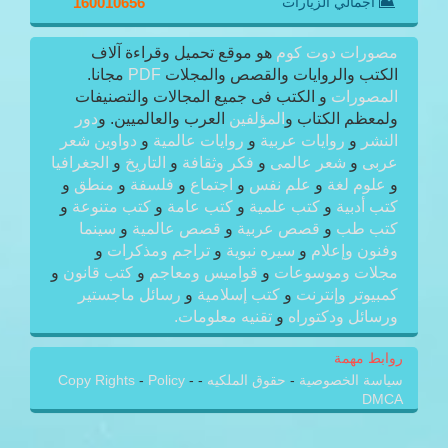
اجمالي الزيارات
160010656
مصورات دوت كوم
هو موقع تحميل وقراءة آلاف
الكتب والروايات والقصص والمجلات
PDF
مجانا.
المصورات
و الكتب فى جميع المجالات والتصنيفات
ولمعظم الكتاب و
المؤلفين
العرب والعالميين. و
دور
النشر
و
روايات عربية
و
روايات عالمية
و
دواوين شعر
عربى
و
شعر عالمى
و
فكر وثقافة
و
التاريخ
و
الجغرافيا
و
علوم لغة
و
علم نفس
و
اجتماع
و
فلسفة
و
منطق
و
كتب أدبية
و
كتب علمية
و
كتب عامة
و
كتب متنوعة
و
كتب طب
و
قصص عربية
و
قصص عالمية
و
سينما
وفنون وإعلام
و
سيره نبوية
و
تراجم ومذكرات
و
مجلات وموسوعات
و
قواميس ومعاجم
و
كتب قانون
و
كمبيوتر وإنترنت
و
كتب إسلامية
و
رسائل ماجستير
ورسائل ودكتوراه
و
تقنيه معلومات.
روابط مهمة
سياسة الخصوصية
-
حقوق الملكيه
-
-
Policy
-
Copy Rights
DMCA