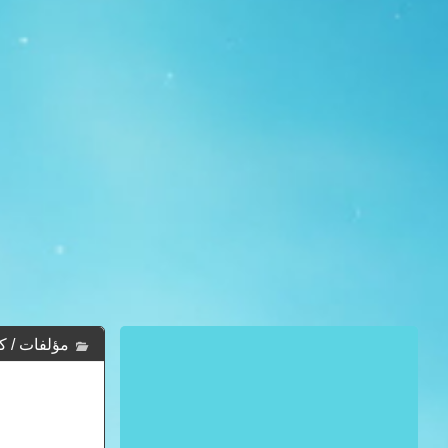
مؤلفات / كت