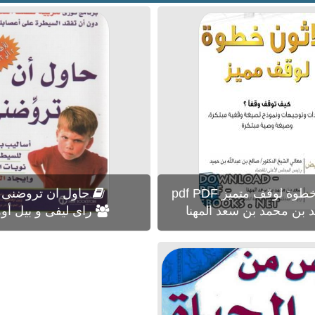
وة لوقف متميز pdf PDF
حاول ان تروضنى PDF
بن محمد بن سعد المهنا
راى ليفى و بيل أوه