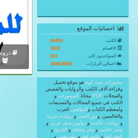
احصائيات الموقع
الكتب
64418
الاقسام
1602
دروس م
المتواجدون الان
631
م
اجمالي الزيارات
160028953
مصورات دوت كوم
هو موقع تحميل
وقراءة آلاف الكتب والروايات والقصص
والمجلات
PDF
مجانا.
المصورات
و
الكتب فى جميع المجالات والتصنيفات
ولمعظم الكتاب و
المؤلفين
العرب
والعالميين. و
دور النشر
و
روايات عربية
و
روايات عالمية
و
دواوين شعر عربى
و
شعر عالمى
و
فكر وثقافة
و
التاريخ
و
الجغرافيا
و
علوم لغة
و
علم نفس
و