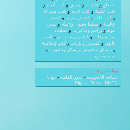
اجتماع
و
فلسفة
و
منطق
و
كتب أدبية
و
كتب علمية
و
كتب عامة
و
كتب متنوعة
و
كتب طب
و
قصص عربية
و
قصص
عالمية
و
سينما وفنون وإعلام
و
سيره
نبوية
و
تراجم ومذكرات
و
مجلات
وموسوعات
و
قواميس ومعاجم
و
كتب
قانون
و
كمبيوتر وإنترنت
و
كتب إسلامية
و
رسائل ماجستير ورسائل ودكتوراه
و
تقنيه معلومات.
روابط مهمة
سياسة الخصوصية
-
حقوق الملكيه
-
Copy
Rights
-
Policy
-
DMCA