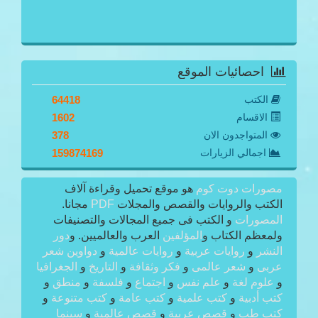
احصائيات الموقع
الكتب
64418
الاقسام
1602
المتواجدون الان
378
اجمالي الزيارات
159874169
مصورات دوت كوم
هو موقع تحميل وقراءة آلاف
الكتب والروايات والقصص والمجلات
PDF
مجانا.
المصورات
و الكتب فى جميع المجالات والتصنيفات
ولمعظم الكتاب و
المؤلفين
العرب والعالميين. و
دور
النشر
و
روايات عربية
و
روايات عالمية
و
دواوين شعر
عربى
و
شعر عالمى
و
فكر وثقافة
و
التاريخ
و
الجغرافيا
و
علوم لغة
و
علم نفس
و
اجتماع
و
فلسفة
و
منطق
و
كتب أدبية
و
كتب علمية
و
كتب عامة
و
كتب متنوعة
و
كتب طب
و
قصص عربية
و
قصص عالمية
و
سينما