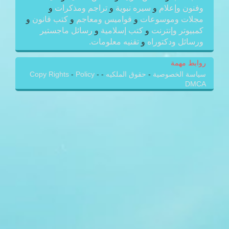
وفنون وإعلام
و
سيره نبوية
و
تراجم ومذكرات
و
مجلات وموسوعات
و
قواميس ومعاجم
و
كتب قانون
و
كمبيوتر وإنترنت
و
كتب إسلامية
و
رسائل ماجستير
ورسائل ودكتوراه
و
تقنيه معلومات.
روابط مهمة
سياسة الخصوصية
-
حقوق الملكيه
-
-
Policy
-
Copy Rights
DMCA