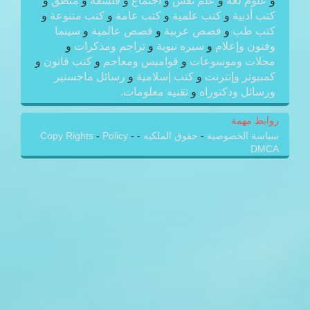
و
علوم لغة
و
علم نفس
و
اجتماع
و
فلسفة
و
منطق
و
كتب أدبية
و
كتب علمية
و
كتب عامة
و
كتب متنوعة
و
كتب طب
و
قصص عربية
و
قصص عالمية
و
سينما
وفنون وإعلام
و
سيره نبوية
و
تراجم ومذكرات
و
مجلات وموسوعات
و
قواميس ومعاجم
و
كتب قانون
و
كمبيوتر وإنترنت
و
كتب إسلامية
و
رسائل ماجستير
ورسائل ودكتوراه
و
تقنيه معلومات.
روابط مهمة
سياسة الخصوصية
-
حقوق الملكيه
-
-
Policy
-
Copy Rights
DMCA