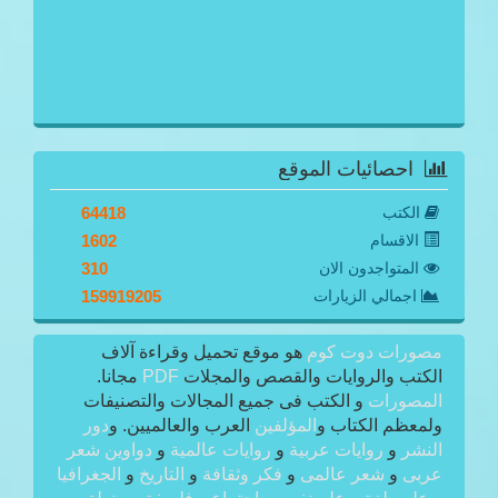
احصائيات الموقع
الكتب
64418
الاقسام
1602
المتواجدون الان
310
اجمالي الزيارات
159919205
مصورات دوت كوم
هو موقع تحميل وقراءة آلاف
الكتب والروايات والقصص والمجلات
PDF
مجانا.
المصورات
و الكتب فى جميع المجالات والتصنيفات
ولمعظم الكتاب و
المؤلفين
العرب والعالميين. و
دور
النشر
و
روايات عربية
و
روايات عالمية
و
دواوين شعر
عربى
و
شعر عالمى
و
فكر وثقافة
و
التاريخ
و
الجغرافيا