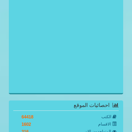
احصائيات الموقع
الكتب
64418
الاقسام
1602
المتواجدون الان
316