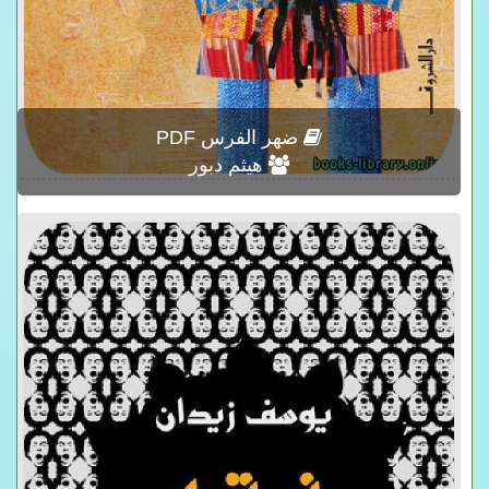
ضهر الفرس PDF
هيثم دبور