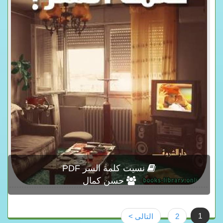
نسيت كلمة السر PDF
حسن كمال
1
2
التالى >