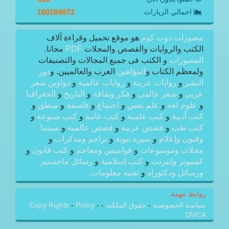
اجمالي الزيارات
160184973
مصورات دوت كوم
هو موقع تحميل وقراءة آلاف
الكتب والروايات والقصص والمجلات
PDF
مجانا.
المصورات
و الكتب فى جميع المجالات والتصنيفات
ولمعظم الكتاب و
المؤلفين
العرب والعالميين. و
دور
النشر
و
روايات عربية
و
روايات عالمية
و
دواوين شعر
عربى
و
شعر عالمى
و
فكر وثقافة
و
التاريخ
و
الجغرافيا
و
علوم لغة
و
علم نفس
و
اجتماع
و
فلسفة
و
منطق
و
كتب أدبية
و
كتب علمية
و
كتب عامة
و
كتب متنوعة
و
كتب طب
و
قصص عربية
و
قصص عالمية
و
سينما
وفنون وإعلام
و
سيره نبوية
و
تراجم ومذكرات
و
مجلات وموسوعات
و
قواميس ومعاجم
و
كتب قانون
و
كمبيوتر وإنترنت
و
كتب إسلامية
و
رسائل ماجستير
ورسائل ودكتوراه
و
تقنيه معلومات.
روابط مهمة
سياسة الخصوصية
-
حقوق الملكيه
-
-
Policy
-
Copy Rights
DMCA