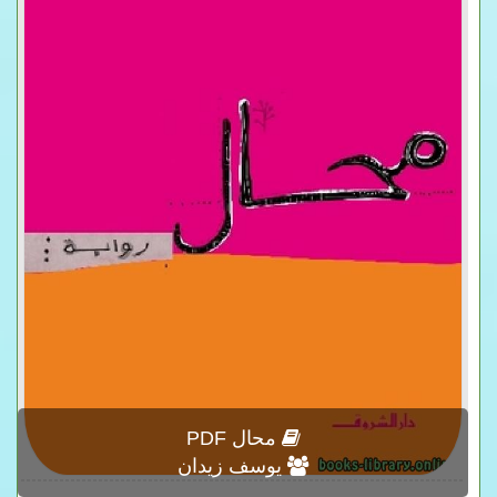
محال PDF
يوسف زيدان