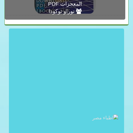
المعجزات PDF
توراو توكودا