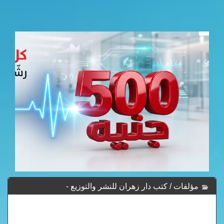
مؤلفات / كتب دار زهران للنشر والتوزيع -