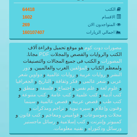
الكتب
64418
الاقسام
1602
المتواجدون الان
269
اجمالي الزيارات
160107407
مصورات دوت كوم
هو موقع تحميل وقراءة آلاف
الكتب والروايات والقصص والمجلات
PDF
مجانا.
المصورات
و الكتب فى جميع المجالات والتصنيفات
ولمعظم الكتاب و
المؤلفين
العرب والعالميين. و
دور
النشر
و
روايات عربية
و
روايات عالمية
و
دواوين شعر
عربى
و
شعر عالمى
و
فكر وثقافة
و
التاريخ
و
الجغرافيا
و
علوم لغة
و
علم نفس
و
اجتماع
و
فلسفة
و
منطق
و
كتب أدبية
و
كتب علمية
و
كتب عامة
و
كتب متنوعة
و
كتب طب
و
قصص عربية
و
قصص عالمية
و
سينما
وفنون وإعلام
و
سيره نبوية
و
تراجم ومذكرات
و
مجلات وموسوعات
و
قواميس ومعاجم
و
كتب قانون
و
كمبيوتر وإنترنت
و
كتب إسلامية
و
رسائل ماجستير
ورسائل ودكتوراه
و
تقنيه معلومات.